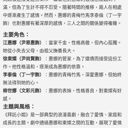
滿，但為了生計不得不忍受。隨著時間的推移，兩人在相處
中逐漸產生了感情。然而，惠娜的青梅竹馬李泰倫（丁一宇
飾）也對惠娜有著深厚的感情，三人之間的關係變得複雜。
主要角色：
江惠娜（尹恩惠飾）
：富家千金，性格高傲，但內心孤獨。
她從小失去父母，由祖父撫養長大。
徐東燦（尹尚賢飾）
：惠娜的管家，為了還債而接受這份工
作。他性格溫和，逐漸成為惠娜的依靠。
李泰倫（丁一宇飾）
：惠娜的青梅竹馬，深愛惠娜，但始終
無法得到她的心。
柳世娜（文彩元飾）
：惠娜的表妹，性格善良，對東燦有好
感。
主題與風格：
《拜託小姐》是一部典型的浪漫喜劇，融合了愛情、家庭和
成長的主題。劇中通過惠娜和東燦之間的互動，展現了愛情