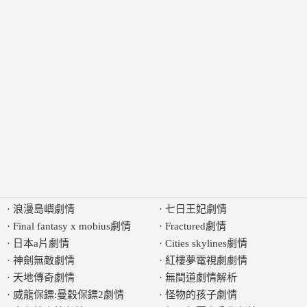
·
浪漫島嶼劇情
·
七日王妃劇情
·
Final fantasy x mobius劇情
·
Fractured劇情
·
日本a片劇情
·
Cities skylines劇情
·
神劍無敵劇情
·
紅樓夢電視劇劇情
·
天地傳奇劇情
·
無間道劇情解析
·
威龍保鏢:曼穀保鏢2劇情
·
怪物的孩子劇情