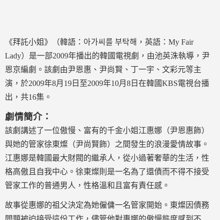
《拜託小姐》（韓語：아가씨를 부탁해，英語：My Fair
Lady）是一部2009年播出的韓國電視劇，由池英洙執導，尹
恩京編劇。該劇由尹恩惠、尹尚賢、丁一宇、文彩元等主
演，於2009年8月19日至2009年10月8日在韓國KBS電視台播
出，共16集。
劇情簡介：
該劇講述了一位傲慢、富有的千金小姐江惠娜（尹恩惠飾）
與她的管家徐東燦（尹尚賢飾）之間發生的浪漫愛情故事。
江惠娜是韓國最大財閥的繼承人，從小過著奢華的生活，性
格高傲且自我中心。徐東燦則是一名為了還債而不得不接受
管家工作的普通男人，性格溫和且富有責任感。
故事從惠娜的祖父決定為她僱傭一名管家開始。東燦因債務
問題被迫接受這份工作，儘管他對惠娜的傲慢態度感到不