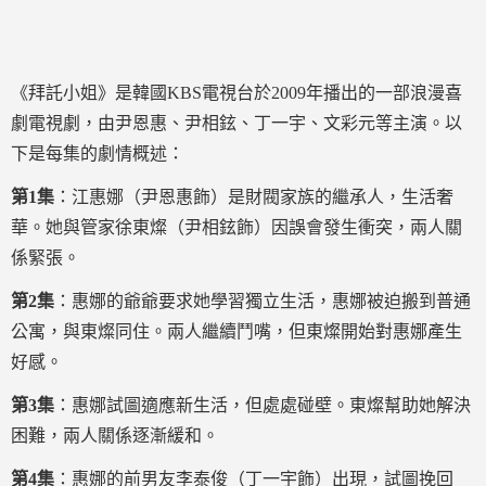
《拜託小姐》是韓國KBS電視台於2009年播出的一部浪漫喜
劇電視劇，由尹恩惠、尹相鉉、丁一宇、文彩元等主演。以
下是每集的劇情概述：
第1集
：江惠娜（尹恩惠飾）是財閥家族的繼承人，生活奢
華。她與管家徐東燦（尹相鉉飾）因誤會發生衝突，兩人關
係緊張。
第2集
：惠娜的爺爺要求她學習獨立生活，惠娜被迫搬到普通
公寓，與東燦同住。兩人繼續鬥嘴，但東燦開始對惠娜產生
好感。
第3集
：惠娜試圖適應新生活，但處處碰壁。東燦幫助她解決
困難，兩人關係逐漸緩和。
第4集
：惠娜的前男友李泰俊（丁一宇飾）出現，試圖挽回