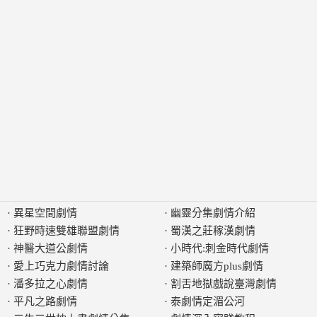
·
異星空間劇情
·
幽靈分集劇情介紹
·
狂野時速雙雄聯盟劇情
·
蜀漢之莊稼漢劇情
·
神醫大道公劇情
·
小時代:刺金時代劇情
·
愛上巧克力劇情討論
·
建築師魔方plus劇情
·
潘多拉之心劇情
·
割舌地獄戲說臺灣劇情
·
平凡之路劇情
·
泰劇情定湄公河