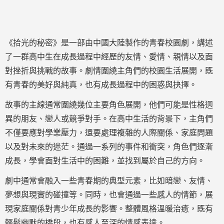
《拾光的秘密》是一部由中國大陸製作的青春校園劇，講述
了一群高中生在成長過程中經歷的友情、愛情、親情以及面
對挫折與挑戰的故事。劇情圍繞主角們的校園生活展開，既
有青春的美好與純真，也有成長過程中的困惑與抉擇。
故事的主線通常圍繞幾位主要角色展開，他們可能是性格迥
異的朋友、戀人或競爭對手。在高中生活的背景下，主角們
不僅要應對學業壓力，還要處理複雜的人際關係、家庭問題
以及對未來的迷茫。通過一系列的事件和衝突，角色們逐漸
成長，學會面對生活中的困難，並找到屬於自己的方向。
劇中通常會融入一些青春期的典型元素，比如暗戀、友情、
夢想與現實的碰撞等。同時，也會通過一些感人的情節，展
現家庭關係對青少年成長的影響。整體風格溫暖治癒，既有
輕鬆幽默的橋段，也有感人至深的情感表達。