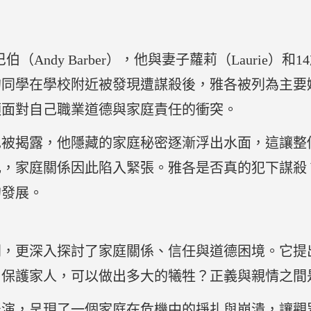
Andy Barber），他與妻子蘿莉（Laurie）和1
的同學在學校附近被發現遭謀殺後，雅各被列為主要
須面對自己職業道德與家庭責任的衝突。
也被揭露，他隱藏的家庭秘密逐漸浮出水面，這讓整
扎，家庭關係因此陷入緊張。雅各是否真的犯下謀殺
的發展。
劇，更深入探討了家庭關係、信任與道德困境。它提
了保護家人，可以做出多大的犧牲？正義與親情之間
表演，呈現了一個家庭在危機中的掙扎與崩潰，讓觀