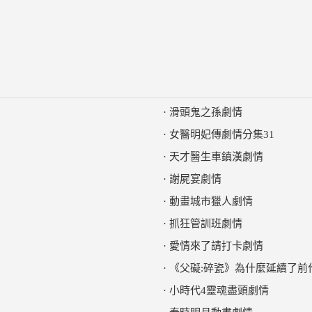
·
滑頭鬼之孫劇情
·
女醫明妃傳劇情分集31
·
天才醫生車鎮漢劇情
·
謝屍宴劇情
·
動畫城市獵人劇情
·
抓狂管訓班劇情
·
愛情來了請打卡劇情
·
《父礙:碎瓷》為什麼延續了前
·
小時代4靈魂盡頭劇情