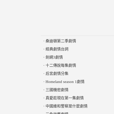
·
桑迪頓第二季劇情
·
經典劇情台詞
·
劍網3劇情
·
十二傳說每集劇情
·
后宮劇情分集
·
Homeland season 1劇情
·
三國機密劇情
·
真愛趁現在第一集劇情
·
中國維和警察是什麼劇情