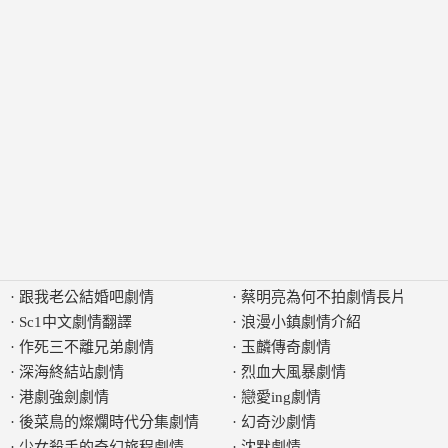
·
跟我老公結婚吧劇情
·
蔡明亮為何不拍劇情長片
·
Sc1中文劇情翻譯
·
浪漫小鎮劇情介紹
·
作死三不離兄弟劇情
·
玉麟傳奇劇情
·
深海終結站劇情
·
烈血大風暴劇情
·
港劇強劍劇情
·
戀愛ing劇情
·
後菜鳥的燦爛時代分集劇情
·
幻奇沙劇情
·
少女殺手的奇幻旅程劇情
·
沈默劇情