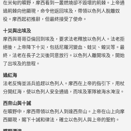
在米甸的曠野，摩西看到一叢燃燒卻不毀壞的荊棘。上帝通
過荊棘向他顯現，命令他返回埃及，帶領以色列人脫離奴
役。摩西起初推辭，但最終接受了使命。
十災與出埃及
摩西與哥哥亞倫回到埃及，要求法老釋放以色列人。法老拒
絕後，上帝降下十災，包括尼羅河變血、蛙災、蝗災等。最
終，法老在長子之災後同意放行。以色列人離開埃及，開始
了出埃及的旅程。
過紅海
法老反悔並派兵追趕以色列人。摩西在上帝的指引下，用杖
分開紅海，使以色列人安全通過，而埃及軍隊被海水淹沒。
西奈山與十誡
在曠野中，摩西帶領以色列人到達西奈山。上帝在山上向摩
西顯現，賜下十誡和律法，確立以色列人與上帝的聖約。