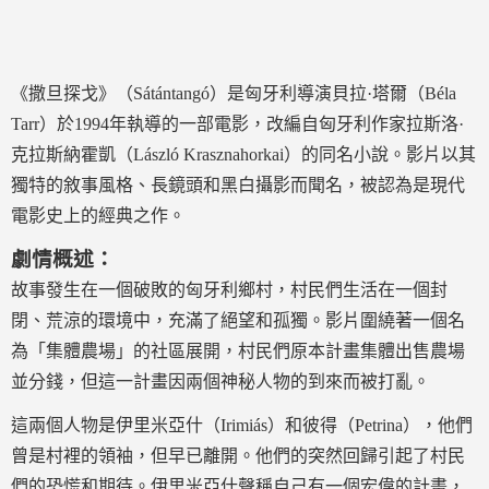
《撒旦探戈》（Sátántangó）是匈牙利導演貝拉·塔爾（Béla
Tarr）於1994年執導的一部電影，改編自匈牙利作家拉斯洛·
克拉斯納霍凱（László Krasznahorkai）的同名小說。影片以其
獨特的敘事風格、長鏡頭和黑白攝影而聞名，被認為是現代
電影史上的經典之作。
劇情概述：
故事發生在一個破敗的匈牙利鄉村，村民們生活在一個封
閉、荒涼的環境中，充滿了絕望和孤獨。影片圍繞著一個名
為「集體農場」的社區展開，村民們原本計畫集體出售農場
並分錢，但這一計畫因兩個神秘人物的到來而被打亂。
這兩個人物是伊里米亞什（Irimiás）和彼得（Petrina），他們
曾是村裡的領袖，但早已離開。他們的突然回歸引起了村民
們的恐慌和期待。伊里米亞什聲稱自己有一個宏偉的計畫，