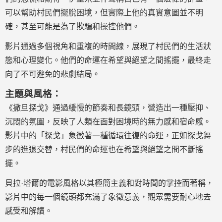
可以幫助村民們擺脫困境，但實際上他的真實意圖並不明
確，甚至可能是為了欺騙和操控他們。
影片通過多個視角和重複的時間線，展現了村民們的生活狀
態和心理變化。他們的命運在希望與絕望之間搖擺，最終走
向了不可避免的悲劇結局。
主題與風格：
《撒旦探戈》通過緩慢的節奏和長鏡頭，營造出一種壓抑、
沉悶的氛圍，反映了人類在面對困境時的無力感和宿命感。
影片中的「探戈」象徵著一種循環往復的命運，正如探戈舞
步的進退交替，村民們的命運也在希望與絕望之間不斷搖
擺。
貝拉·塔爾的電影風格以其極簡主義和對時間的掌控而著稱，
影片中的每一個鏡頭都充滿了象徵意義，觀眾需要耐心地去
感受和解讀。