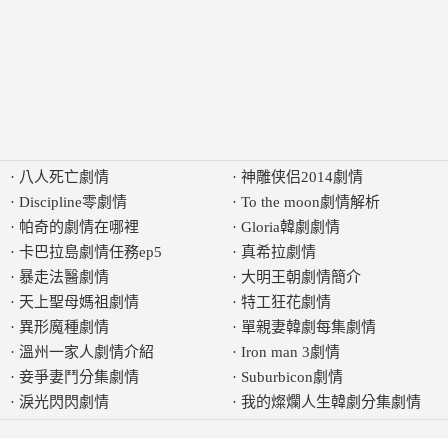
·
八人死亡劇情
·
神雕侠侣2014劇情
·
Discipline零劇情
·
To the moon劇情解析
·
帕奇的劇情在哪裡
·
Gloria韓劇劇情
·
卡巴拉島劇情任務ep5
·
真希拉劇情
·
暴走法醫劇情
·
大明王朝劇情簡介
·
天上聖母媽祖劇情
·
特工狂花劇情
·
異形魔種劇情
·
單親妻韓劇每集劇情
·
溫州一家人劇情介紹
·
Iron man 3劇情
·
妾爭妻鬥分集劇情
·
Suburbicon劇情
·
淚光閃閃劇情
·
我的燦爛人生韓劇分集劇情