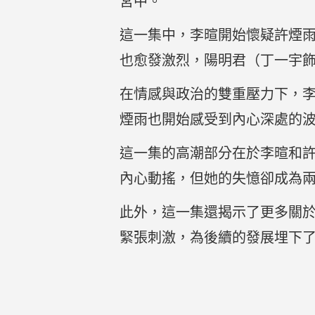
宮中。
這一集中，李暄開始懷疑許煙
也愈發激烈，陽明君（丁一宇
在情感與政治的雙重壓力下，
煙雨也開始感受到內心深處的
這一集的高潮部分在於李暄和
內心動搖，但她的失憶卻成為
此外，這一集還揭示了更多關
緊張刺激，為後續的發展埋下