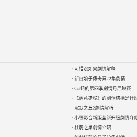
·
可惜沒如果劇情解釋
·
新白娘子傳奇第22集劇情
·
Csi紐約第四季劇情丹尼琳賽
·
《語意錯誤》的劇情結構是什
·
沉默之丘2劇情解析
·
小鴨影音新版全新升級劇情介紹:
·
杜鵑之巢劇情介紹