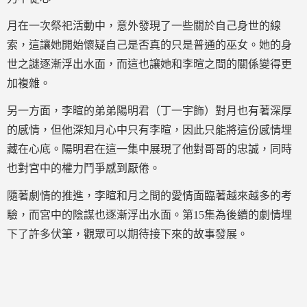
月在一次祭祀活動中，意外發現了一些關於自己身世的線
索，這讓她開始懷疑自己是否真的只是普通的巫女。她的身
世之謎逐漸浮出水面，而這也讓她和李暄之間的關係變得更
加複雜。
另一方面，李暄的弟弟陽明君（丁一宇飾）對月也有著深厚
的感情，但他深知月心中只有李暄，因此只能將這份感情埋
藏在心底。陽明君在這一集中展現了他對哥哥的忠誠，同時
也對宮中的權力鬥爭感到厭倦。
隨著劇情的推進，李暄和月之間的愛情面臨著越來越多的考
驗，而宮中的陰謀也逐漸浮出水面。第15集為後續的劇情埋
下了許多伏筆，觀眾可以期待接下來的故事發展。