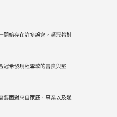
一開始存在許多誤會，趙冠希對
趙冠希發現程雪歌的善良與堅
需要面對來自家庭、事業以及過