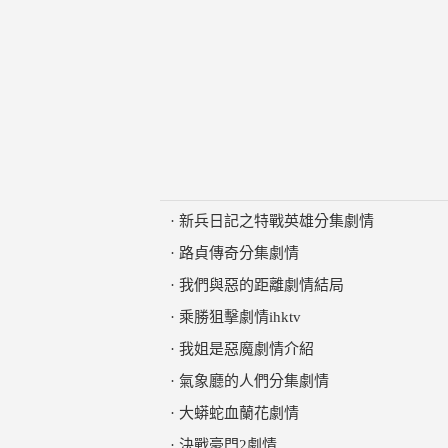
·
新兵日記之特戰英雄分集劇情
·
路貞傳奇分集劇情
·
我們與惡的距離劇情結局
·
乘勝狙擊劇情ihktv
·
我姐是惡魔劇情介紹
·
氣象廳的人們分集劇情
·
大蟒蛇血蘭花劇情
·
決戰豪門2劇情