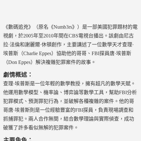
《數碼追兇》（原名《Numb3rs》）是一部美國犯罪題材的電
視劇，於2005年至2010年間在CBS電視台播出。該劇由尼古
拉·法倫和謝麗爾·休頓創作，主要講述了一位數學天才查理·
埃普斯（Charlie Eppes）協助他的哥哥、FBI探員唐·埃普斯
（Don Eppes）解決複雜犯罪案件的故事。
劇情概述：
查理·埃普斯是一位年輕的數學教授，擁有超凡的數學天賦。
他運用數學模型、機率論、博弈論等數學工具，幫助FBI分析
犯罪模式、預測罪犯行為，並破解各種複雜的案件。他的哥
哥唐·埃普斯則是一位經驗豐富的FBI探員，負責現場調查和
抓捕罪犯。兩人合作無間，結合數學理論與實際偵查，成功
破獲了許多看似無解的犯罪案件。
主要角色：