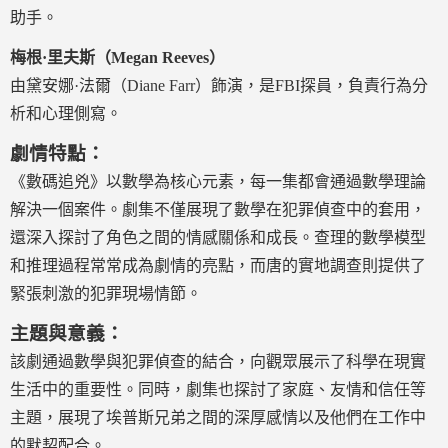
助手。
梅根·里夫斯（Megan Reeves）
由黛安娜·法爾（Diane Farr）飾演，是FBI探員，負責行為分
析和心理側寫。
劇情特點：
《數碼追兇》以數學為核心元素，每一集都會通過數學理論
解決一個案件。劇集不僅展現了數學在犯罪偵查中的套用，
還深入探討了角色之間的情感關係和成長。查理的數學模型
和推理過程常常成為劇情的亮點，而唐的實地調查則提供了
緊張刺激的犯罪現場情節。
主題與意義：
該劇通過數學與犯罪偵查的結合，向觀眾展示了科學在現實
生活中的重要性。同時，劇集也探討了家庭、友情和信任等
主題，展現了埃普斯兄弟之間的深厚感情以及他們在工作中
的默契配合。