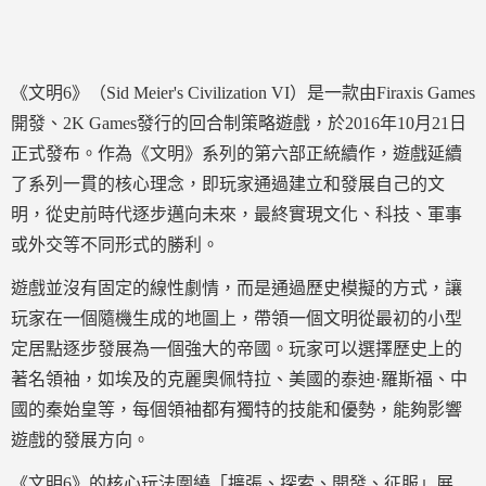
《文明6》（Sid Meier's Civilization VI）是一款由Firaxis Games
開發、2K Games發行的回合制策略遊戲，於2016年10月21日
正式發布。作為《文明》系列的第六部正統續作，遊戲延續
了系列一貫的核心理念，即玩家通過建立和發展自己的文
明，從史前時代逐步邁向未來，最終實現文化、科技、軍事
或外交等不同形式的勝利。
遊戲並沒有固定的線性劇情，而是通過歷史模擬的方式，讓
玩家在一個隨機生成的地圖上，帶領一個文明從最初的小型
定居點逐步發展為一個強大的帝國。玩家可以選擇歷史上的
著名領袖，如埃及的克麗奧佩特拉、美國的泰迪·羅斯福、中
國的秦始皇等，每個領袖都有獨特的技能和優勢，能夠影響
遊戲的發展方向。
《文明6》的核心玩法圍繞「擴張、探索、開發、征服」展