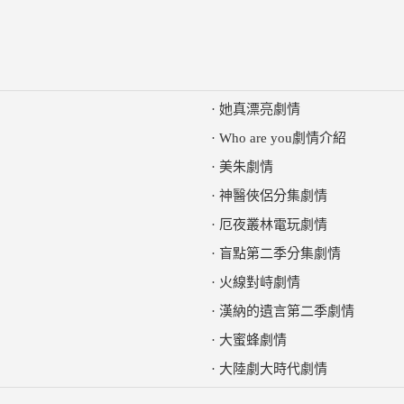
·
她真漂亮劇情
·
Who are you劇情介紹
·
美朱劇情
·
神醫俠侶分集劇情
·
厄夜叢林電玩劇情
·
盲點第二季分集劇情
·
火線對峙劇情
·
漢納的遺言第二季劇情
·
大蜜蜂劇情
·
大陸劇大時代劇情