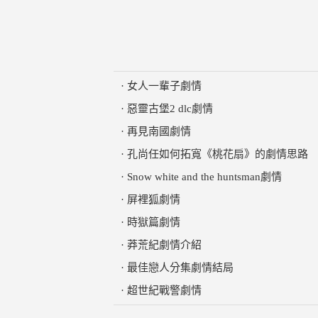
·
女人一輩子劇情
·
惡靈古堡2 dlc劇情
·
再見南國劇情
·
孔尚任如何拓寬《桃花扇》的劇情思路
·
Snow white and the huntsman劇情
·
屏裡狐劇情
·
時獄篇劇情
·
莽荒紀劇情介紹
·
最佳戀人分集劇情結局
·
超世紀戰警劇情