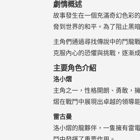
劇情概述
故事發生在一個充滿奇幻色彩
脅到世界的和平。為了阻止黑
主角們通過尋找傳說中的鬥龍
克服內心的恐懼與挑戰，逐漸
主要角色介紹
洛小熠
主角之一，性格開朗、勇敢，
熠在戰鬥中展現出卓越的領導
雷古曼
洛小熠的龍夥伴，一隻擁有雷
鬥中發揮了重要作用。