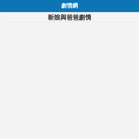
劇情網
新娘與爸爸劇情