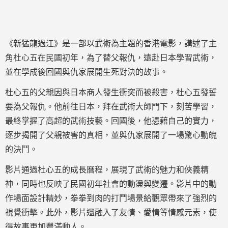
《新猛龍過江》是一部以武術為主題的香港電影，講述了主
角杜心五在民國初年，為了替父報仇，遠赴日本學習武術，
並在學成後回國與仇家展開生死對決的故事。
杜心五的父親因與日本商人發生衝突而被殺害，杜心五發誓
要為父報仇。他前往日本，拜在武術大師門下，刻苦學習，
最終掌握了高超的武術技藝。回國後，他憑藉自己的實力，
逐步揭開了父親被害的真相，並與仇家展開了一場驚心動魄
的決鬥。
影片通過杜心五的成長曆程，展現了武術的魅力和俠義精
神，同時也反映了民國初年社會的動盪與變遷。影片中的動
作場面設計精妙，拳拳到肉的打鬥場景給觀眾帶來了強烈的
視覺衝擊。此外，影片還融入了友情、愛情等情感元素，使
得故事更加豐滿動人。