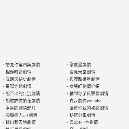
·
想見你第四集劇情
·
聚寶盆劇情
·
相逢時節劇情
·
看見天堂劇情
·
武則天祕史劇情
·
孤狸新娘星劇情
·
星際穿越劇情
·
女兒紅劇情介紹
·
說不出的告別劇情
·
輪到你了反擊篇劇情
·
胡歌許你繁花劇情
·
真步劇情youtube
·
水舞間劇情影片
·
屬於你我的初戀劇情
·
惡魔獵人1 4劇情
·
秘密分集劇情
·
跳出我天地劇情
·
公寓404室劇情