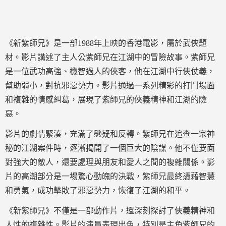
《新紫師兄》是一部1988年上映的香港電影，屬於武俠題
材。影片講述了主人公紫師兄在江湖中的冒險故事。紫師兄
是一位武功高強、機智過人的俠客，他在江湖中行俠仗義，
幫助弱小，對抗邪惡勢力。影片通過一系列精彩的打鬥場面
和複雜的情感糾葛，展現了紫師兄的俠義精神和江湖的險
惡。
影片的劇情緊湊，充滿了懸疑和反轉。紫師兄在追查一宗神
秘的江湖案件時，逐漸揭開了一個巨大的陰謀。他不僅要面
對強大的敵人，還要處理與朋友和愛人之間的複雜關係。影
片的高潮部分是一場驚心動魄的決戰，紫師兄最終憑藉智慧
和勇氣，成功擊敗了邪惡勢力，恢復了江湖的和平。
《新紫師兄》不僅是一部動作片，還深刻探討了俠義精神和
人性的複雜性。影片的演員表現出色，特別是主角紫師兄的