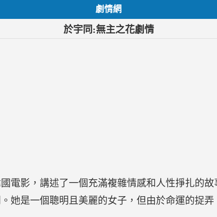
劇情網
於宇同:無主之花劇情
韓國電影，講述了一個充滿複雜情感和人性掙扎的故
開。她是一個聰明且美麗的女子，但由於命運的捉弄