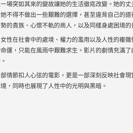
但一場突如其來的變故讓她的生活徹底改變。她的丈
，她不得不做出一些艱難的選擇，甚至違背自己的道
有勢的貴族、心懷不軌的商人，以及同樣身處困境的
了女性在社會中的處境、權力的濫用以及人性的複雜
的命運，只能在風雨中艱難求生。影片的劇情充滿了
奈。
一部情節扣人心弦的電影，更是一部深刻反映社會現
困境，同時也展現了人性中的光明與黑暗。