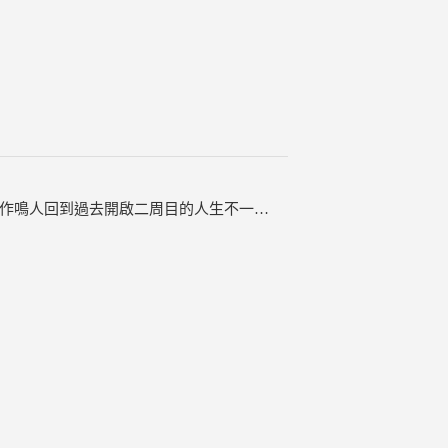
續作鳴人回到過去開啟二周目的人生不一樣的劇情一樣的熱血和感動