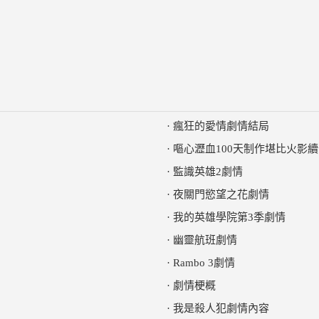
·
瘋狂的愛情劇情結局
·
嘔心瀝血100天制作堪比火影
·
監識英雄2劇情
·
夜關門慾望之花劇情
·
我的英雄學院第3季劇情
·
幽靈航班劇情
·
Rambo 3劇情
·
劇情梗概
·
我是殺人犯劇情內容