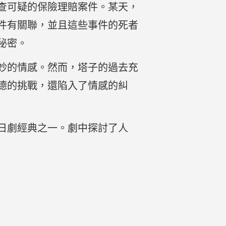
查可疑的保險理賠案件。某天，
件有關聯，並且這些事件的死者
秘密。
妙的情感。然而，塔子的過去充
德的挑戰，還陷入了情感的糾
日劇經典之一。劇中探討了人