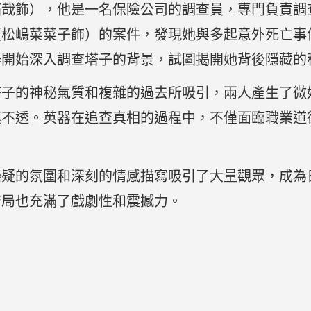
拓哉飾），他是一名保險公司的調查員，專門負責調
（松嶋菜菜子飾）的案件，發現她與多起意外死亡事
器開始深入調查塔子的背景，試圖揭開她背後隱藏的
塔子的神秘氣質和複雜的過去所吸引，兩人產生了微
摸不透。英器在追查真相的過程中，不僅面臨職業道
懸疑的氛圍和深刻的情感描寫吸引了大量觀眾，成為
結局也充滿了戲劇性和震撼力。