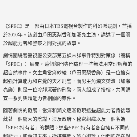
《SPEC》是一部由日本TBS電視台製作的科幻懸疑劇，首播
於2010年。該劇由戶田惠梨香和加瀨亮主演，講述了一個關
於超能力者和警察之間對抗的故事。
劇情圍繞著警視廳公安部第五課未詳事件特別對策係（簡稱
「SPEC」）展開，這個部門專門處理一些無法用常理解釋的
超自然事件。女主角當痲紗綾（戶田惠梨香飾）是一位擁有
超強計算能力和直覺的天才刑警，而男主角瀨文焚流（加瀨
亮飾）則是一位冷靜沉著的刑警，兩人組成了搭檔，共同調
查一系列與超能力者相關的案件。
隨著劇情的發展，當痲和瀨文逐漸發現這些超能力者背後隱
藏著一個龐大的陰謀，涉及政府、秘密組織以及一個名為
「SPEC持有者」的群體。這些SPEC持有者各自擁有不同的
超能力，如預知未來、操控時間、讀心術等，他們的存在對