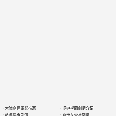
·
大陸劇情電影推薦
·
極道學園劇情介紹
·
命運傳奇劇情
·
新奇女替身劇情