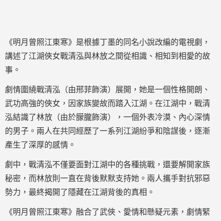
《明月曾照江東寒》是根據丁墨的同名小說改編的電視劇，
講述了江湖俠女戰清泓與林放之間從相識、相知到相愛的故
事。
劇情圍繞戰清泓（由邢菲飾演）展開，她是一個性格開朗、
武功高強的俠女，因家族變故而踏入江湖。在江湖中，戰清
泓結識了林放（由於朦朧飾演），一個外表冷漠、內心深情
的男子。兩人在共同經歷了一系列江湖紛爭和陰謀後，逐漸
產生了深厚的感情。
劇中，戰清泓不僅要面對江湖中的各種挑戰，還要解開家族
秘密，而林放則一直在背後默默支持她。兩人攜手對抗邪惡
勢力，最終揭開了隱藏在江湖背後的真相。
《明月曾照江東寒》融合了武俠、愛情和懸疑元素，劇情緊