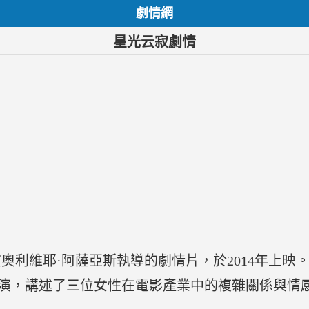
劇情網
星光云寂劇情
奧利維耶·阿薩亞斯執導的劇情片，於2014年上映
主演，講述了三位女性在電影產業中的複雜關係與情