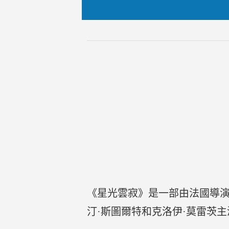
《星光雲寂》是一部由法國導演
汀·斯圖爾特和克洛伊·莫雷茨