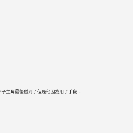
杯子主角最後碰到了但是他因為用了手段所以不夠格