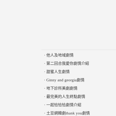
·
他人及地域劇情
·
第二回合我愛你劇情介紹
·
甜蜜人生劇情
·
Ginny and georgia劇情
·
地下診所美劇劇情
·
最完美的人生終點劇情
·
一起恰恰恰劇情介紹
·
土豆網韓劇thank you劇情