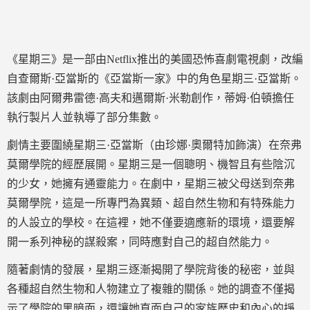
《星期三》是一部由Netflix推出的美國恐怖喜劇電視劇，改編
自查爾斯·亞當斯的《亞當斯一家》中的角色星期三·亞當斯。
該劇由阿爾弗雷德·高夫和邁爾斯·米勒創作，蒂姆·伯頓擔任
執行製片人並執導了部分集數。
劇情主要圍繞星期三·亞當斯（由珍娜·奧爾特加飾演）在奈弗
莫爾學院的經歷展開。星期三是一個聰明、機智且有些陰沉
的少女，她擁有通靈能力。在劇中，星期三被父母送到奈弗
莫爾學院，這是一所專門為異類、超自然生物和有特殊能力
的人設立的學校。在這裡，她不僅要適應新的環境，還要解
開一系列神秘的謀殺案，同時應對自己的超自然能力。
隨著劇情的發展，星期三逐漸揭開了學院背後的秘密，並與
各種超自然生物和人物建立了複雜的關係。她的調查不僅揭
示了學院的黑暗面，還讓她直面自己的家族歷史和內心的掙