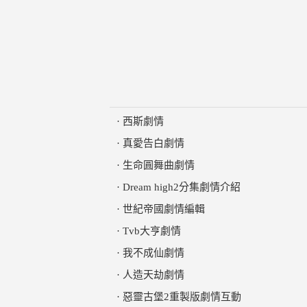
·
西斯劇情
·
真愛告白劇情
·
生命圓舞曲劇情
·
Dream high2分集劇情介紹
·
世紀帝國劇情編輯
·
Tvb大亨劇情
·
我不成仙劇情
·
人造天劫劇情
·
惡靈古堡2重製版劇情互動