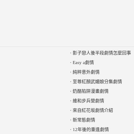
·
影子戀人後半段劇情怎麼回事
·
Easy a劇情
·
純粹意外劇情
·
至尊紅顏武媚娘分集劇情
·
奶酪陷阱漫畫劇情
·
維和步兵營劇情
·
來自紅花坂劇情介紹
·
新常態劇情
·
12年後的重逢劇情