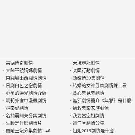
·
美德傳奇劇情
·
天坑尋龍劇情
·
大陸單親媽媽劇情
·
突圍行動劇情
·
東關飄雨西關情劇情
·
甄嬛傳39集劇情
·
日劇白色之戀劇情
·
結婚的女神分集劇情線上看
·
心星的淚光劇情介紹
·
貪心鬼見鬼劇情
·
瑪莉外宿中漫畫劇情
·
無邪劇情簡介《無邪》是什麼
·
尋秦記劇情
·
搶救鬼影家族劇情
·
名捕震關東分集劇情
·
我要當空姐劇情
·
失蹤是什麼劇情片
·
師任堂劇情分集
·
蘭陵王妃分集劇情1 46
·
姐姐2019劇情是什麼