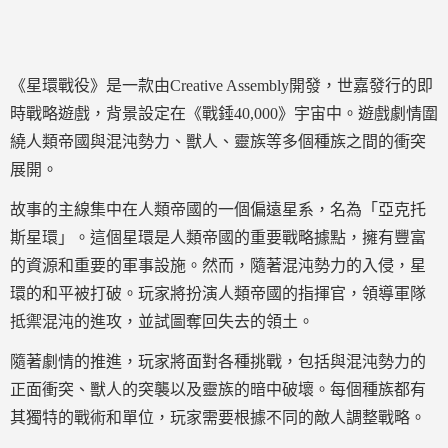
《星環戰役》是一款由Creative Assembly開發，世嘉發行的即
時戰略遊戲，背景設定在《戰錘40,000》宇宙中。遊戲劇情圍
繞人類帝國與混沌勢力、獸人、靈族等多個種族之間的衝突
展開。
故事的主線集中在人類帝國的一個偏遠星系，名為「亞克托
斯星環」。這個星環是人類帝國的重要戰略據點，擁有豐富
的資源和重要的軍事設施。然而，隨著混沌勢力的入侵，星
環的和平被打破。玩家將扮演人類帝國的指揮官，領導軍隊
抵禦混沌的進攻，並試圖奪回失去的領土。
隨著劇情的推進，玩家將面對各種挑戰，包括與混沌勢力的
正面衝突、獸人的突襲以及靈族的暗中破壞。每個種族都有
其獨特的戰術和單位，玩家需要根據不同的敵人調整戰略。