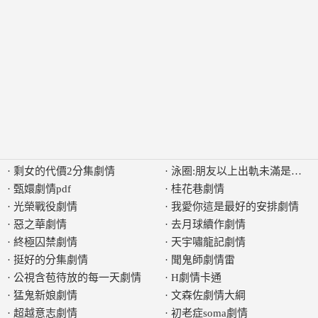
·
剩女的代價2分集劇情
·
泳圈:朋友以上出軌未滿是什麼
·
甄嬛劇情pdf
·
桂花巷劇情
·
光榮戰役劇情
·
我愛你這是最好的安排劇情
·
惡之華劇情
·
去月球續作劇情
·
終極囚禁劇情
·
天宇嘯龍記劇情
·
挺好的分集劇情
·
聞鬼師劇情雷
·
公視含苞待放的每一天劇情
·
H劇情卡通
·
猛鬼新娘劇情
·
文森佐劇情大綱
·
超越意志劇情
·
初老症soma劇情