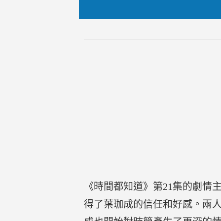
《時間都知道》第21集的劇情
得了葉珈成的信任和好感。兩