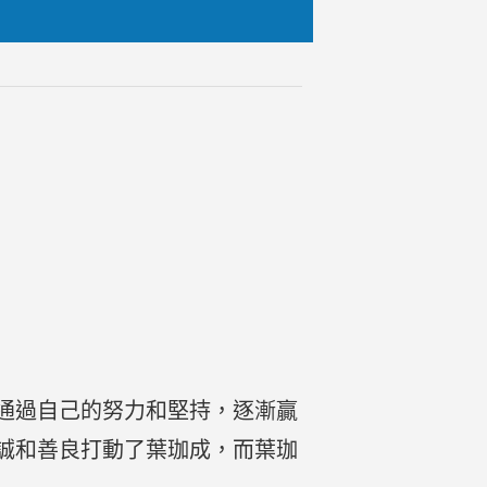
通過自己的努力和堅持，逐漸贏
誠和善良打動了葉珈成，而葉珈