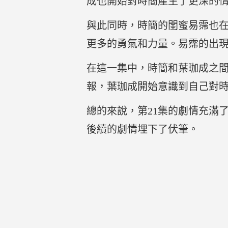
成也開始對時簡產生了更深的
與此同時，時簡的閨蜜易霈也
更多的勇氣和力量。易霈的出
在這一集中，時簡和葉珈成之
報，葉珈成開始意識到自己對
總的來說，第21集的劇情充滿
後續的劇情埋下了伏筆。