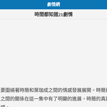
劇情網
時間都知道21劇情
主要圍繞著時簡和葉珈成之間的情感發展展開。時簡
人之間的關係在這一集中有了明顯的進展，時簡的真