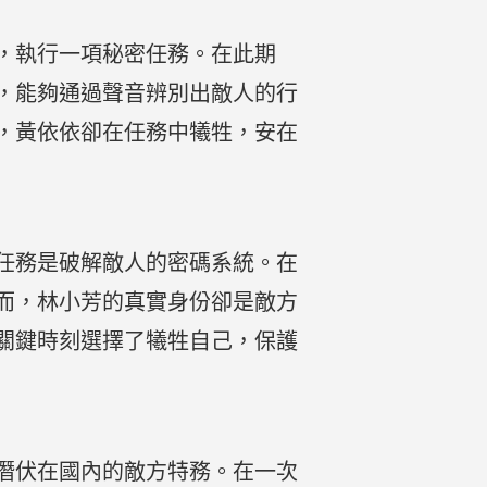
，執行一項秘密任務。在此期
，能夠通過聲音辨別出敵人的行
，黃依依卻在任務中犧牲，安在
任務是破解敵人的密碼系統。在
而，林小芳的真實身份卻是敵方
關鍵時刻選擇了犧牲自己，保護
潛伏在國內的敵方特務。在一次