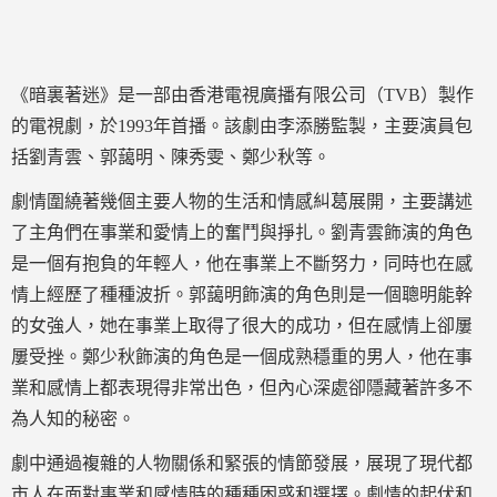
《暗裏著迷》是一部由香港電視廣播有限公司（TVB）製作
的電視劇，於1993年首播。該劇由李添勝監製，主要演員包
括劉青雲、郭藹明、陳秀雯、鄭少秋等。
劇情圍繞著幾個主要人物的生活和情感糾葛展開，主要講述
了主角們在事業和愛情上的奮鬥與掙扎。劉青雲飾演的角色
是一個有抱負的年輕人，他在事業上不斷努力，同時也在感
情上經歷了種種波折。郭藹明飾演的角色則是一個聰明能幹
的女強人，她在事業上取得了很大的成功，但在感情上卻屢
屢受挫。鄭少秋飾演的角色是一個成熟穩重的男人，他在事
業和感情上都表現得非常出色，但內心深處卻隱藏著許多不
為人知的秘密。
劇中通過複雜的人物關係和緊張的情節發展，展現了現代都
市人在面對事業和感情時的種種困惑和選擇。劇情的起伏和