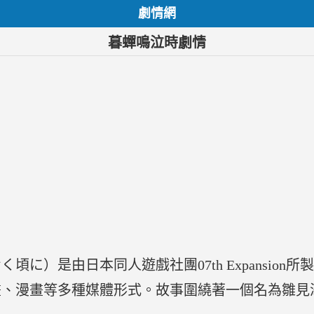
劇情網
暮蟬鳴泣時劇情
に）是由日本同人遊戲社團07th Expansio
畫、漫畫等多種媒體形式。故事圍繞著一個名為雛見