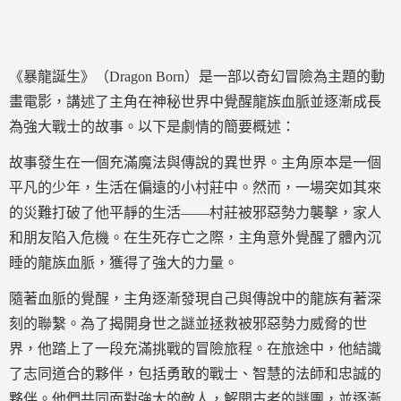
《暴龍誕生》（Dragon Born）是一部以奇幻冒險為主題的動
畫電影，講述了主角在神秘世界中覺醒龍族血脈並逐漸成長
為強大戰士的故事。以下是劇情的簡要概述：
故事發生在一個充滿魔法與傳說的異世界。主角原本是一個
平凡的少年，生活在偏遠的小村莊中。然而，一場突如其來
的災難打破了他平靜的生活——村莊被邪惡勢力襲擊，家人
和朋友陷入危機。在生死存亡之際，主角意外覺醒了體內沉
睡的龍族血脈，獲得了強大的力量。
隨著血脈的覺醒，主角逐漸發現自己與傳說中的龍族有著深
刻的聯繫。為了揭開身世之謎並拯救被邪惡勢力威脅的世
界，他踏上了一段充滿挑戰的冒險旅程。在旅途中，他結識
了志同道合的夥伴，包括勇敢的戰士、智慧的法師和忠誠的
夥伴。他們共同面對強大的敵人，解開古老的謎團，並逐漸