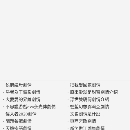
·
侯府繼母劇情
·
把我娶回家劇情
·
勝者為王電影劇情
·
原來愛就是甜蜜劇情介紹
·
大愛愛的界線劇情
·
浮世雙驕傳劇情介紹
·
不思議游戲ova永光傳劇情
·
碧藍幻想露莉亞劇情
·
侵入者2020劇情
·
文雀劇情是什麼
·
問題餐廳劇情
·
東西宮畋劇情
·
天機密語劇情
·
新笑傲江湖集劇情