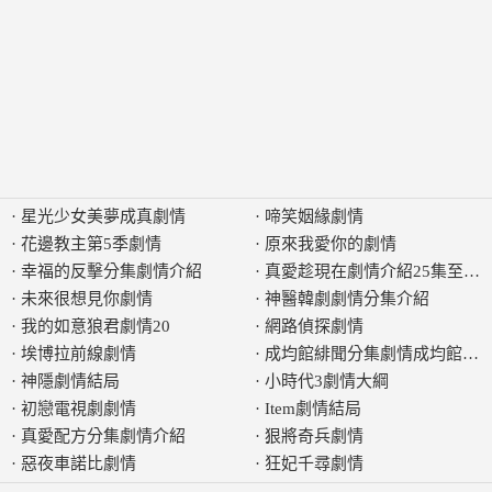
·
星光少女美夢成真劇情
·
啼笑姻緣劇情
·
花邊教主第5季劇情
·
原來我愛你的劇情
·
幸福的反擊分集劇情介紹
·
真愛趁現在劇情介紹25集至70
·
未來很想見你劇情
·
神醫韓劇劇情分集介紹
·
我的如意狼君劇情20
·
網路偵探劇情
·
埃博拉前線劇情
·
成均館緋聞分集劇情成均館緋
·
神隱劇情結局
·
小時代3劇情大綱
·
初戀電視劇劇情
·
Item劇情結局
·
真愛配方分集劇情介紹
·
狠將奇兵劇情
·
惡夜車諾比劇情
·
狂妃千尋劇情