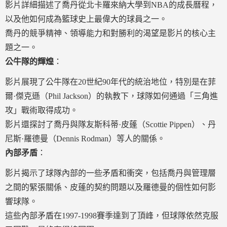
影片詳細描述了喬丹從北卡羅來納大學到NBA的成長曆程，
以及他如何成為籃球史上最偉大的球員之一。
喬丹的競爭精神、領導能力和對勝利的渴望是影片的核心主
題之一。
公牛隊的輝煌
：
影片展現了公牛隊在20世紀90年代的統治地位，特別是在菲
爾·傑克遜（Phil Jackson）的執教下，球隊如何通過「三角進
攻」戰術取得成功。
影片還探討了喬丹與隊友斯科蒂·皮蓬（Scottie Pippen）、丹
尼斯·羅德曼（Dennis Rodman）等人的關係。
內部矛盾
：
影片揭示了球隊內部的一些矛盾和衝突，包括喬丹與管理層
之間的緊張關係、皮蓬的契約問題以及羅德曼的個性如何影
響球隊。
這些內部矛盾在1997-1998賽季達到了頂峰，但球隊依然克服