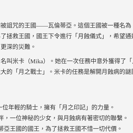
個被詛咒的王國——瓦倫蒂亞。這個王國被一種名為
為了拯救王國，國王下令進行「月蝕儀式」，希望通
了更深的災難。
名叫米卡（Mika）。她在一次任務中意外獲得了
強大的「月之戰士」。米卡的任務是解開月蝕病的謎
一位年輕的騎士，擁有「月之印記」的力量。
伴，一位神秘的少女，與月蝕病有著密切的聯繫。
蒂亞王國的國王，為了拯救王國不惜一切代價。