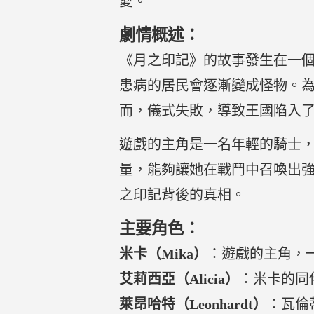
愛。
劇情概述：
《月之印記》的故事發生在一
患病的居民會逐漸變成怪物。
而，儀式失敗，導致王國陷入
遊戲的主角是一名年輕的騎士，
量，能夠讓她在戰鬥中召喚出
之印記背後的真相。
主要角色：
米卡（Mika）
：遊戲的主角，
艾莉西亞（Alicia）
：米卡的同
萊昂哈特（Leonhardt）
：瓦倫