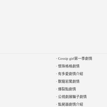
·
Gossip girl第一季劇情
·
懷珠格格劇情
·
有多愛劇情介紹
·
獸寵若驚劇情
·
爆裂點劇情
·
公視劇展騙子劇情
·
監屍器劇情介紹