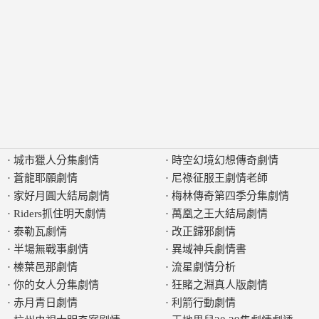
·
城市獵人分集劇情
·
時空幻境幻想傳奇劇情
·
蒼龍耶願劇情
·
尼祿征服王劇情老師
·
家好月圓大結局劇情
·
梅林傳奇第四季分集劇情
·
Riders抓住明天劇情
·
萬凰之王大結局劇情
·
泰勒瓦劇情
·
改正歸邪劇情
·
半場無戰事劇情
·
異域神兵劇情書
·
榛葉邑那劇情
·
流星劇情分析
·
你的女人分集劇情
·
狂賭之淵真人版劇情
·
赤月青日劇情
·
利箭行動劇情