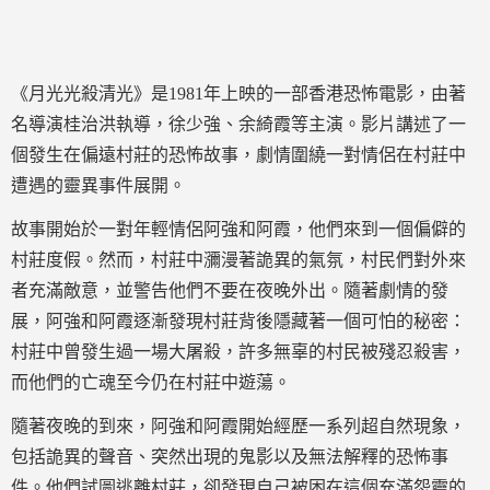
《月光光殺清光》是1981年上映的一部香港恐怖電影，由著
名導演桂治洪執導，徐少強、余綺霞等主演。影片講述了一
個發生在偏遠村莊的恐怖故事，劇情圍繞一對情侶在村莊中
遭遇的靈異事件展開。
故事開始於一對年輕情侶阿強和阿霞，他們來到一個偏僻的
村莊度假。然而，村莊中瀰漫著詭異的氣氛，村民們對外來
者充滿敵意，並警告他們不要在夜晚外出。隨著劇情的發
展，阿強和阿霞逐漸發現村莊背後隱藏著一個可怕的秘密：
村莊中曾發生過一場大屠殺，許多無辜的村民被殘忍殺害，
而他們的亡魂至今仍在村莊中遊蕩。
隨著夜晚的到來，阿強和阿霞開始經歷一系列超自然現象，
包括詭異的聲音、突然出現的鬼影以及無法解釋的恐怖事
件。他們試圖逃離村莊，卻發現自己被困在這個充滿怨靈的