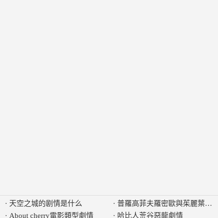
·
天空之城的剧情是什么
·
普羅高菲夫羅密歐與茱麗葉劇
·
About cherry電影類型劇情
·
哈比人荒谷惡龍劇情