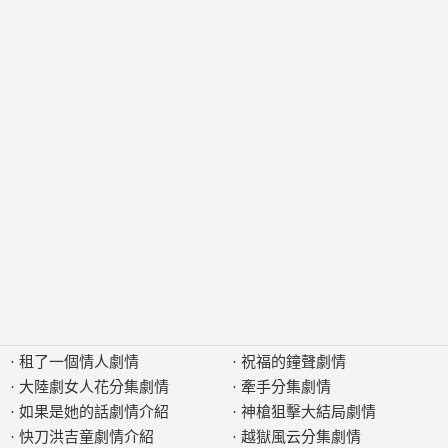
·
租了一個情人劇情
·
祝福的鐘聲劇情
·
大陸劇女人花分集劇情
·
牽手分集劇情
·
如果是她的話劇情介紹
·
神槍狙擊大結局劇情
·
快刀洪吉童劇情介紹
·
越獄風云分集劇情