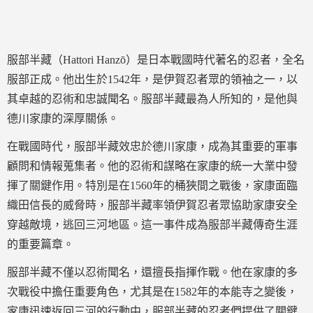
服部半藏（Hattori Hanzō）是日本戰國時代著名的忍者，全名
服部正成。他出生於1542年，是伊賀忍者眾的領袖之一，以
其卓越的忍術和忠誠聞名。服部半藏最為人所知的，是他與
德川家康的深厚關係。
在戰國時代，服部半藏效忠於德川家康，成為其重要的軍事
顧問和情報蒐集者。他的忍術和謀略在家康的統一大業中發
揮了關鍵作用。特別是在1560年的桶狹間之戰後，家康面臨
織田信長的威脅時，服部半藏率領伊賀忍者眾協助家康安全
穿越敵境，逃回三河地區。這一事件成為服部半藏傳奇生涯
的重要篇章。
服部半藏不僅以忍術聞名，還擅長指揮作戰。他在家康的多
次戰役中擔任重要角色，尤其是在1582年的本能寺之變後，
家康迅速返回三河的行動中，服部半藏的忍者們提供了關鍵