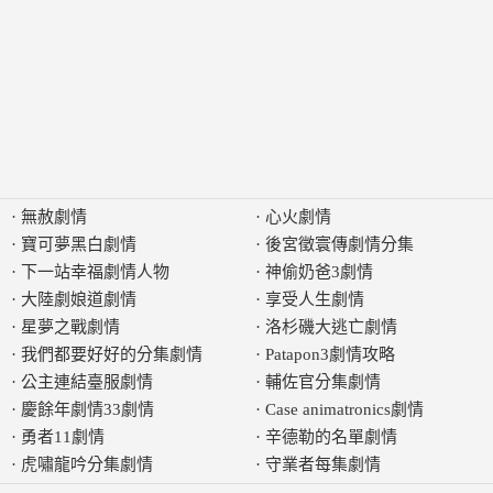
·
無赦劇情
·
心火劇情
·
寶可夢黑白劇情
·
後宮徵寰傳劇情分集
·
下一站幸福劇情人物
·
神偷奶爸3劇情
·
大陸劇娘道劇情
·
享受人生劇情
·
星夢之戰劇情
·
洛杉磯大逃亡劇情
·
我們都要好好的分集劇情
·
Patapon3劇情攻略
·
公主連結臺服劇情
·
輔佐官分集劇情
·
慶餘年劇情33劇情
·
Case animatronics劇情
·
勇者11劇情
·
辛德勒的名單劇情
·
虎嘯龍吟分集劇情
·
守業者每集劇情