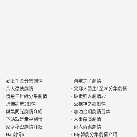
·
愛上千金分集劇情
·
海獸之子劇情
·
八大豪俠劇情
·
異鄉人醫生1至20分集劇情
·
情逆三世緣分集劇情
·
破毒強人劇情27
·
恐怖病房2劇情
·
公視神之鄉劇情
·
與晨同光劇情介紹
·
加油金順劇情分集
·
下站就是幸福劇情
·
人事惡魔劇情
·
家庭秘密劇情介紹
·
奇人奇案劇情
·
Hal劇情h
·
Big韓劇分集劇情介紹