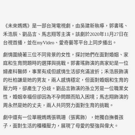
《未來媽媽》是一部台灣電視劇，由吳建新執導，郭書瑤、
禾浩辰、劉品言、馬志翔等主演。該劇於2020年11月27日在
台視首播，並在myVideo、愛奇藝等平台上同步播出。
劇情圍繞著三位不同背景的女性，探討她們在面對婚姻、家
庭和生育問題時的選擇與挑戰。郭書瑤飾演的高家妃是一位
婦產科醫師，事業有成但感情生活卻充滿波折；禾浩辰飾演
的杜柏謙是她的男友，兩人感情穩定，但面對婚姻和生育的
壓力時，卻產生了分歧。劉品言飾演的孫立芳是一位職業女
性，婚姻幸福但卻因為不孕問題而陷入困境；馬志翔飾演的
周永然是她的丈夫，兩人共同努力面對生育的挑戰。
劇中還有一位單親媽媽張珮珊（張寗飾），她獨自撫養孩
子，面對生活的種種壓力，展現了母愛的堅強與偉大。