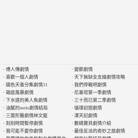
·
傅人傳劇情
·
變節劇情
·
喜歡一個人劇情
·
天下無缺全支線劇情攻略
·
國色天香分集劇情31
·
我們停戰吧劇情
·
箱庭風暴劇情
·
尼基塔第一季劇情
·
下水道的美人魚劇情
·
三十而已第二季劇情
·
油膩的melo劇情結局
·
循環初戀劇情
·
三面形醫劇情林文龍
·
澤天記劇情
·
刻刻時間暫停劇情
·
數碼寶貝劇情介紹
·
我可能不愛你劇情
·
最佳反派的奇妙之旅劇情