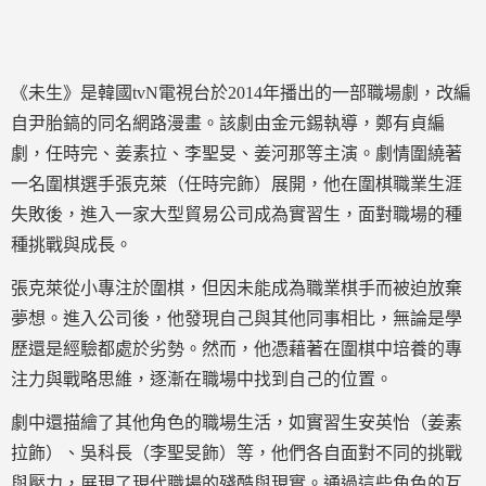
《未生》是韓國tvN電視台於2014年播出的一部職場劇，改編
自尹胎鎬的同名網路漫畫。該劇由金元錫執導，鄭有貞編
劇，任時完、姜素拉、李聖旻、姜河那等主演。劇情圍繞著
一名圍棋選手張克萊（任時完飾）展開，他在圍棋職業生涯
失敗後，進入一家大型貿易公司成為實習生，面對職場的種
種挑戰與成長。
張克萊從小專注於圍棋，但因未能成為職業棋手而被迫放棄
夢想。進入公司後，他發現自己與其他同事相比，無論是學
歷還是經驗都處於劣勢。然而，他憑藉著在圍棋中培養的專
注力與戰略思維，逐漸在職場中找到自己的位置。
劇中還描繪了其他角色的職場生活，如實習生安英怡（姜素
拉飾）、吳科長（李聖旻飾）等，他們各自面對不同的挑戰
與壓力，展現了現代職場的殘酷與現實。通過這些角色的互