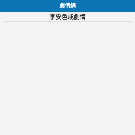
劇情網
李安色戒劇情