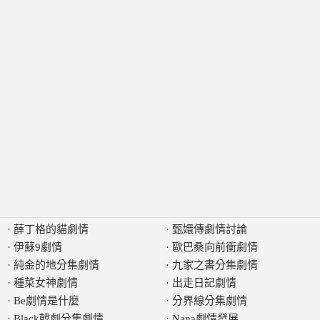
·
薛丁格的貓劇情
·
甄嬛傳劇情討論
·
伊蘇9劇情
·
歐巴桑向前衝劇情
·
純金的地分集劇情
·
九家之書分集劇情
·
種菜女神劇情
·
出走日記劇情
·
Be劇情是什麼
·
分界線分集劇情
·
Black韓劇分集劇情
·
Nana劇情發展