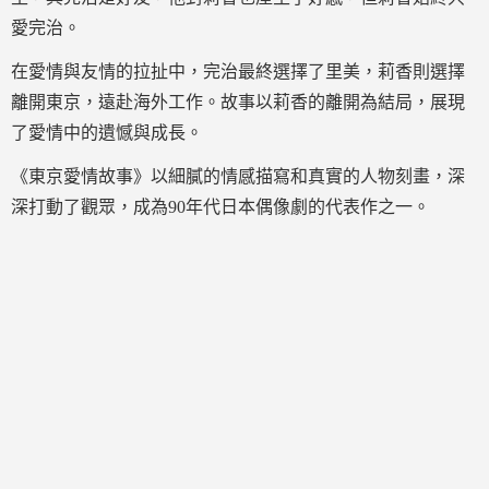
愛完治。
在愛情與友情的拉扯中，完治最終選擇了里美，莉香則選擇
離開東京，遠赴海外工作。故事以莉香的離開為結局，展現
了愛情中的遺憾與成長。
《東京愛情故事》以細膩的情感描寫和真實的人物刻畫，深
深打動了觀眾，成為90年代日本偶像劇的代表作之一。