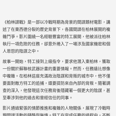
《柏林諜戰》是一部以冷戰時期為背景的間諜題材電影，講
述了在東西德分裂的歷史背景下，各國間諜在柏林展開的複
雜鬥爭。影片圍繞一名經驗豐富的特工展開，他被派往柏林
執行一項危險的任務，卻意外捲入了一場涉及國家機密和個
人恩怨的陰謀之中。
故事一開始，特工接到上級指令，要求他潛入東柏林，獲取
一份關於蘇聯核武器計畫的重要情報。然而，任務遠比想像
中複雜。在柏林這座充滿政治陰謀和背叛的城市中，他不僅
要面對敵方特工的追捕，還要提防來自內部的背叛。隨著調
查的深入，他發現這次任務背後隱藏著一個更大的陰謀，甚
至牽涉到他的過去和曾經信任的同事。
影片通過緊張的情節推進和複雜的人物關係，展現了冷戰時
期間諜活動的殘酷與無情。特工在完成任務的過程中，不斷