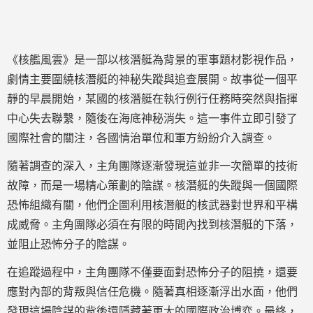
《核艦風雲》是一部以核潛艇為背景的軍事題材影視作品，
劇情主要圍繞核潛艇的神秘失蹤與追查展開。故事從一個平
靜的早晨開始，某國的核潛艇在執行例行任務時突然與指揮
中心失去聯繫，隨後在海底神秘消失。這一事件立即引發了
國際社會的關注，各國情治單位和軍方紛紛介入調查。
隨著調查的深入，主角團隊逐漸發現這並非一次簡單的技術
故障，而是一場精心策劃的陰謀。核潛艇的失蹤與一個國際
恐怖組織有關，他們企圖利用核潛艇的核武器對世界和平構
成威脅。主角團隊必須在有限的時間內找到核潛艇的下落，
並阻止恐怖分子的陰謀。
在追蹤過程中，主角團隊不僅要面對恐怖分子的阻撓，還要
應對內部的背叛與信任危機。隨著真相逐漸浮出水面，他們
發現這場陰謀的背後還隱藏著更大的國際政治博弈。最終，