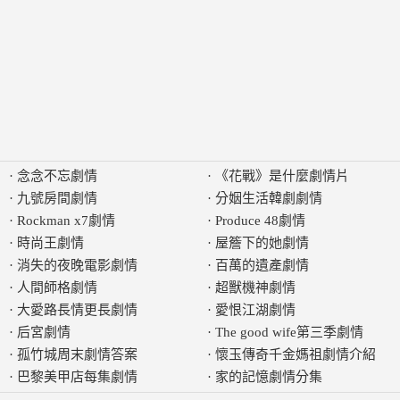
·
念念不忘劇情
·
《花戰》是什麼劇情片
·
九號房間劇情
·
分姻生活韓劇劇情
·
Rockman x7劇情
·
Produce 48劇情
·
時尚王劇情
·
屋簷下的她劇情
·
消失的夜晚電影劇情
·
百萬的遺產劇情
·
人間師格劇情
·
超獸機神劇情
·
大愛路長情更長劇情
·
愛恨江湖劇情
·
后宮劇情
·
The good wife第三季劇情
·
孤竹城周末劇情答案
·
懷玉傳奇千金媽祖劇情介紹
·
巴黎美甲店每集劇情
·
家的記憶劇情分集