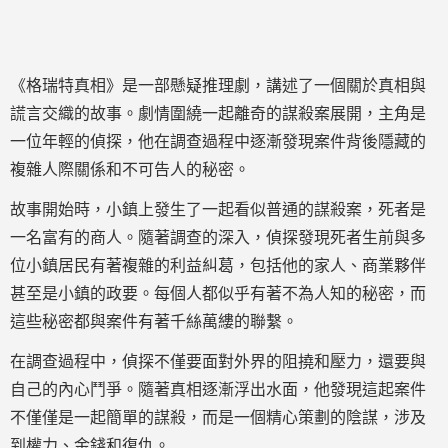
《格瑞特真相》是一部懸疑推理劇，講述了一個關於真相與
謊言交織的故事。劇情圍繞一起離奇的謀殺案展開，主角是
一位年輕的偵探，他在調查過程中逐漸發現案件背後隱藏的
複雜人際關係和不可告人的秘密。
故事開始時，小鎮上發生了一起看似普通的謀殺案，死者是
一名富有的商人。隨著調查的深入，偵探發現死者生前與多
位小鎮居民有著複雜的利益糾葛，包括他的家人、商業夥伴
甚至是小鎮的政要。每個人都似乎有著不為人知的秘密，而
這些秘密都與案件有著千絲萬縷的聯繫。
在調查過程中，偵探不僅要面對外界的阻撓和壓力，還要與
自己的內心鬥爭。隨著真相逐漸浮出水面，他發現這起案件
不僅僅是一起簡單的謀殺，而是一個精心策劃的陰謀，涉及
到權力、金錢和復仇。