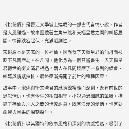
《桃花債》是晉江文學城上連載的一部古代言情小說，作者
是大風颳過。故事圍繞著主角宋珧和天樞星君之間的糾葛展
開，情節跌宕起伏，充滿戲劇性。
宋珧原本是天庭的一位神仙，因誤食了天樞星君的仙丹而被
貶下凡間歷劫。在凡間，他化身為一個普通書生，與天樞星
君轉世的衡文清君相遇。兩人在凡間經歷了一系列的誤會、
糾葛與情感拉扯，最終逐漸揭開了前世的種種因果。
故事中，宋珧與衡文清君的感情線複雜而深刻，既有前世的
恩怨情仇，也有今生的相知相守。小說通過細膩的筆觸，描
繪了神仙與凡人之間的情感糾葛，既有浪漫的愛情，也有對
命運與因果的深刻探討。
《桃花債》以其獨特的敘事風格和深刻的情感描寫，吸引了