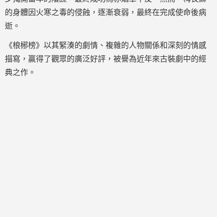
的身體因火寒之毒的侵蝕，逐漸衰弱，最終在完成使命後病
逝。
《桹㭨榜》以其緊湊的劇情、複雜的人物關係和深刻的情感
描寫，贏得了觀眾的廣泛好評，被譽為近年來古裝劇中的經
典之作。