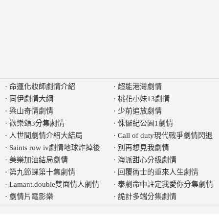
·
命運化妝師劇情介紹
·
超能港灣劇情
·
同伊劇情大綱
·
桃花小妹13劇情
·
梁山奇情劇情
·
少前追放劇情
·
歡樂頌3分集劇情
·
侏儸紀公園1劇情
·
人世間劇情介紹大結局
·
Call of duty現代戰爭劇情閃退
·
Saints row iv劇情地球炸掉後
·
別再想見我劇情
·
美樂加油結局劇情
·
海派甜心分級劇情
·
第九節課第十集劇情
·
回覆術士的重來人生劇情
·
Lamant.double雙面情人劇情
·
泰劇命中註定我愛你分集劇情
·
劇情片電影樂
·
詭計多端分集劇情