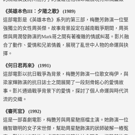
《英雄本色III：夕陽之歌》 (1989)
這部電影是《英雄本色》系列的第三部，梅艷芳飾演一位堅
強獨立的女性周英傑。故事背景設定在越南戰爭期間，周英
傑與周潤發飾演的Mark哥之間有著複雜的情感糾葛。影片融
合了動作、愛情和兄弟情義，展現了亂世中人物的命運與抉
擇。
《何日君再來》 (1991)
這部電影以抗日戰爭為背景，梅艷芳飾演一位歌女梅伊，與
梁家輝飾演的抗日誌士之間展開了一段刻骨銘心的愛情故
事。影片通過戰爭背景下的愛情，探討了個人命運與時代洪
流的交織。
《審死官》 (1992)
這是一部喜劇電影，梅艷芳與周星馳搭檔主演。她飾演一位
機智聰明的女子宋世傑，幫助周星馳飾演的狀師破解一樁冤