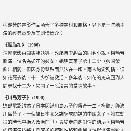
梅艷芳的電影作品涵蓋了多種題材和風格，以下是一些她主
演的經典電影及其劇情簡介：
《胭脂扣》 (1988)
這部電影由關錦鵬執導，改編自李碧華的同名小說。梅艷芳
飾演一位名為如花的妓女，她與富家子弟十二少（張國榮
飾）相愛，但因身份懸殊而無法在一起。兩人約定殉情，但
如花死去後，十二少卻被救活。多年後，如花的鬼魂回到人
間尋找十二少，揭開了一段淒美的愛情故事。
《川島芳子》 (1990)
這部電影講述了日本間諜川島芳子的傳奇一生。梅艷芳飾演
川島芳子，一個被日本養父訓練成間諜的中國女子。她在動
盪的時代中捲入政治鬥爭，最終走向悲劇性的結局。梅艷芳
的精湛演技將川島芳子的複雜性格和命運展現得淋漓盡致。