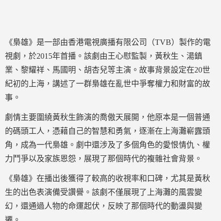
《梟雄》是一部由香港電視廣播有限公司（TVB）製作的電
視劇，於2015年首播。該劇由王心慰監製，黃秋生、湯鎮
業、黎耀祥、馬國明、胡杏兒等主演。故事背景設定在20世
紀初的上海，講述了一群梟雄在亂世中爭奪權力和財富的故
事。
劇情主要圍繞黃秋生飾演的喬傲天展開，他原本是一個普通
的碼頭工人，憑藉自己的智慧和勇氣，逐漸在上海灘嶄露頭
角，成為一代梟雄。劇中還涉及了多個角色的愛恨情仇、權
力鬥爭以及家族恩怨，展現了那個時代的複雜社會背景。
《梟雄》在播出後獲得了較高的收視率和口碑，尤其是黃秋
生的出色表演備受讚譽。該劇不僅展現了上海灘的風雲變
幻，還通過人物的命運起伏，反映了那個時代的動盪與變
遷。