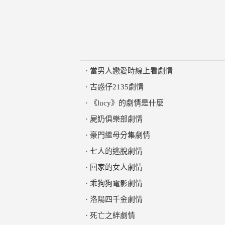
·
當男人戀愛時線上看劇情
·
古惑仔2135劇情
·
《lucy》的劇情是什麼
·
屍奶俱樂部劇情
·
豪門繼母分集劇情
·
七人的逃脫劇情
·
回家的女人劇情
·
乖狗狗電影劇情
·
洛陽四千金劇情
·
死亡之絆劇情