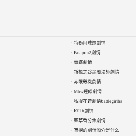
·
特務阿珠媽劇情
·
Patapon2劇情
·
毒蝶劇情
·
新楓之谷黑魔法師劇情
·
赤眼殺機劇情
·
Mhw連線劇情
·
私服花音劇情battlegirlhs
·
Kill it劇情
·
藥草香分集劇情
·
盲探的劇情簡介是什么