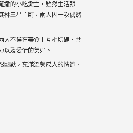
擺攤的小吃攤主，雖然生活艱
其林三星主廚，兩人因一次偶然
兩人不僅在美食上互相切磋、共
力以及愛情的美好。
鬆幽默，充滿溫馨感人的情節，