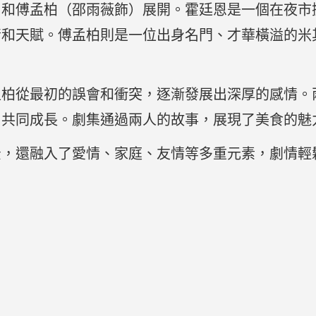
）和傅孟柏（邵雨薇飾）展開。霍廷恩是一個在夜市
情和天賦。傅孟柏則是一位出身名門、才華橫溢的米
孟柏從最初的誤會和衝突，逐漸發展出深厚的感情。
、共同成長。劇集通過兩人的故事，展現了美食的魅
景，還融入了愛情、家庭、友情等多重元素，劇情輕